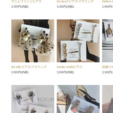
デニムフリンジピアス
lux tassel ピアス/イヤリング
banboo
3,300円(内税)
3,300円(内税)
2,900円
dot tulle ピアス/イヤリング
metalic combiピアス
花盛りst
3,900円(内税)
3,900円(内税)
3,300円