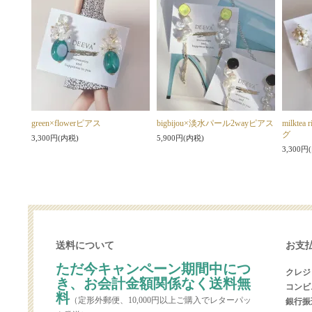
green×flowerピアス
bigbijou×淡水パール2wayピアス
milkt
グ
3,300円(内税)
5,900円(内税)
3,300円
送料について
お支
ただ今キャンペーン期間中につ
クレジッ
き、お会計金額関係なく送料無
コンビ
料
（定形外郵便、10,000円以上ご購入でレターパッ
銀行振