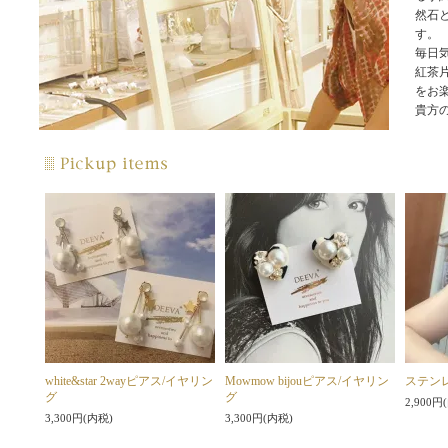
然石と
す。
毎日
紅茶片
をお楽
貴方
white&star 2wayピアス/イヤリン
Mowmow bijouピアス/イヤリン
ステン
グ
グ
2,900円
3,300円(内税)
3,300円(内税)