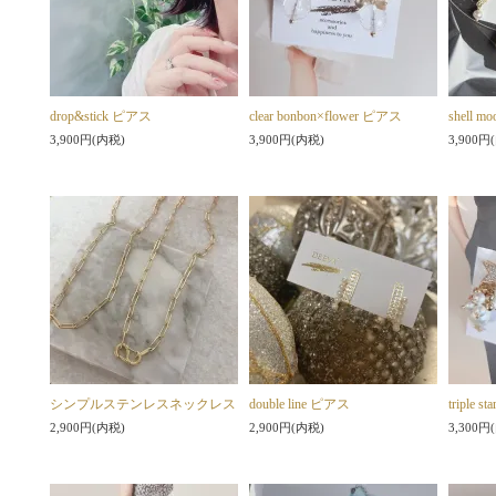
drop&stick ピアス
clear bonbon×flower ピアス
shell 
3,900円(内税)
3,900円(内税)
3,900円
シンプルステンレスネックレス
double line ピアス
triple
2,900円(内税)
2,900円(内税)
3,300円