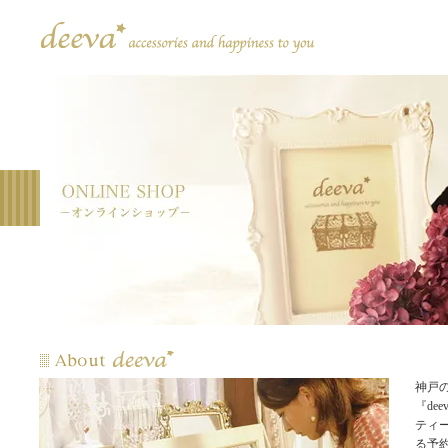
神戸
『dee
ティ
る予約