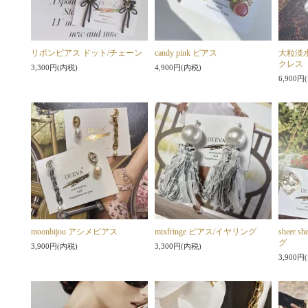
リボンピアス ドット/チェーン
candy pink ピアス
大粒淡
クレス
3,300円(内税)
4,900円(内税)
6,900円
moonbijou アシメピアス
mixfringe ピアス/イヤリング
sheer 
グ
3,900円(内税)
3,300円(内税)
3,900円