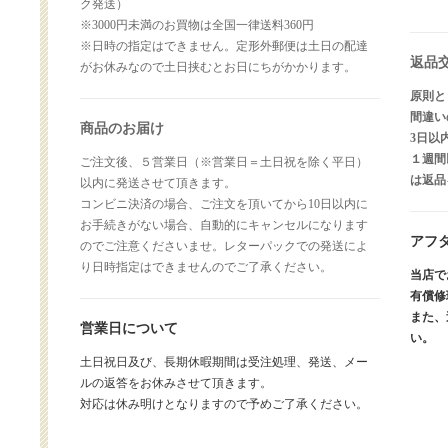
ク発送）
※3000円未満のお買物は全国一律送料360円
※日時の指定はできません。定形外郵便は土日の配達
返品
がお休みなので土日挟むとお日にちがかかります。
原則と
間違い
商品のお届け
3日以
１週間
ご注文後、５営業日（※営業日＝土日祝を除く平日）
は返品
以内に発送させて頂きます。
コンビニ決済の場合、ご注文を頂いてから10日以内に
お手続きがない場合、自動的にキャンセルになります
アフ
のでご注意くださいませ。レターパックでの発送によ
り日時指定はできませんのでご了承ください。
当店で
有償修
また、
営業日について
い。
土日祝日及び、長期休暇期間は受注処理、発送、メー
ルの返答をお休みさせて頂きます。
対応は休み明けとなりますので予めご了承ください。