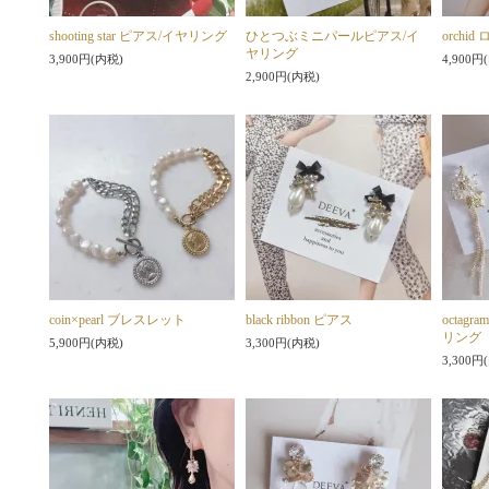
shooting star ピアス/イヤリング
ひとつぶミニパールピアス/イ
orch
ヤリング
3,900円(内税)
4,900円
2,900円(内税)
coin×pearl ブレスレット
black ribbon ピアス
octa
リング
5,900円(内税)
3,300円(内税)
3,300円