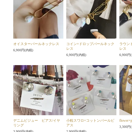
オイスターパールネックレス
コイン×ドロップパールネック
ラウン
レス
レス
6,900円(内税)
6,900円(内税)
6,900円
デニムビジュー ピアス/イヤ
小粒スワロ×コットンパールピ
flowe
リング
アス
3,300円
3,900円(内税)
2,900円(内税)